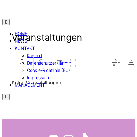
Zum
Inhalt
springen
HOME
Veranstaltungen
NEWS
KONTAKT
Kontakt
Daten
Suche
Nahe …
Datenschutzerklärung
Cookie-Richtlinie (EU)
Impressum
Keine Veranstaltungen
MANAGEMENT