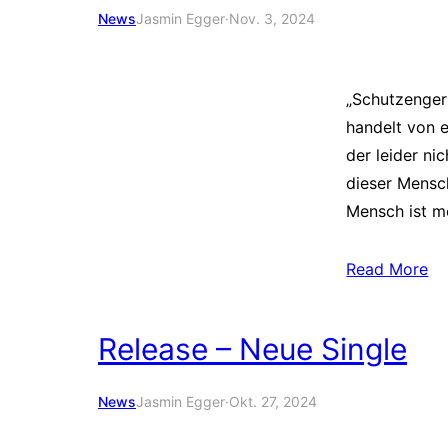
News
Jasmin Egger
·
Nov. 3, 2024
„Schutzengerl
handelt von 
der leider ni
dieser Mensc
Mensch ist m
Read More
Release – Neue Single
News
Jasmin Egger
·
Okt. 27, 2024