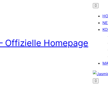
H
N
KO
– Offizielle Homepage
MA