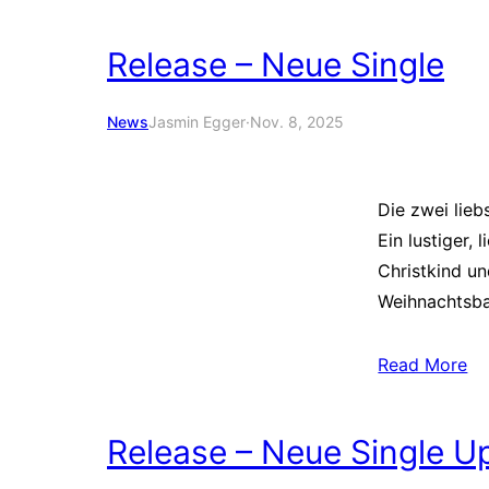
Release – Neue Single
News
Jasmin Egger
·
Nov. 8, 2025
Die zwei lie
Ein lustiger,
Christkind u
Weihnachtsb
Read More
Release – Neue Single U