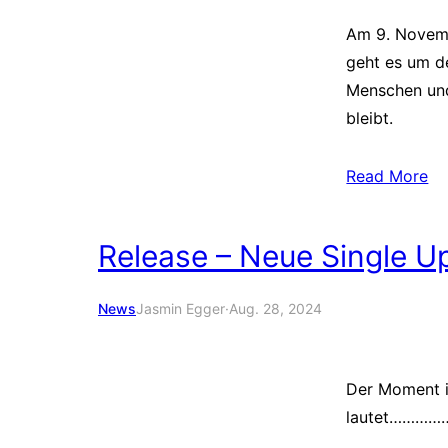
Am 9. Novemb
geht es um de
Menschen und
bleibt.
Read More
Release – Neue Single U
News
Jasmin Egger
·
Aug. 28, 2024
Der Moment i
lautet…………….