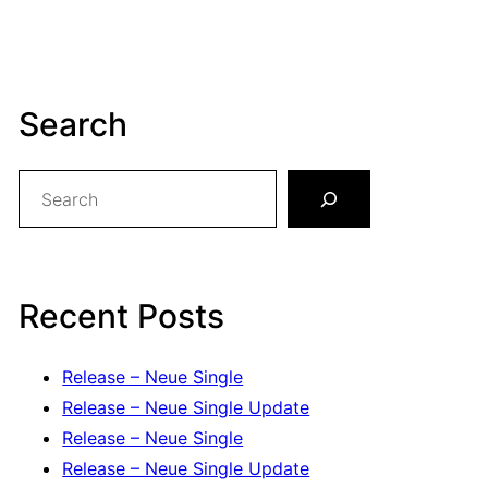
Search
S
e
a
r
c
Recent Posts
h
Release – Neue Single
Release – Neue Single Update
Release – Neue Single
Release – Neue Single Update