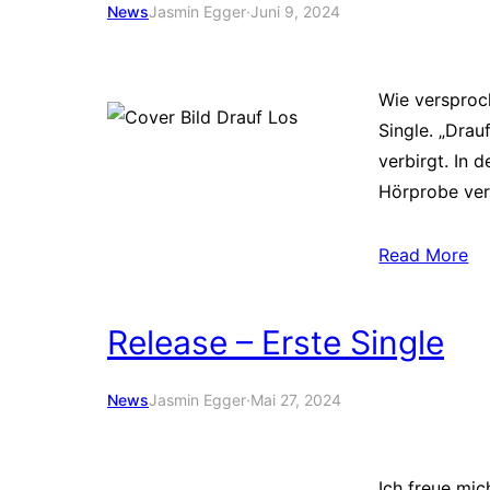
News
Jasmin Egger
·
Juni 9, 2024
Wie versproch
Single. „Drau
verbirgt. In
Hörprobe ver
Read More
Release – Erste Single
News
Jasmin Egger
·
Mai 27, 2024
Ich freue mic